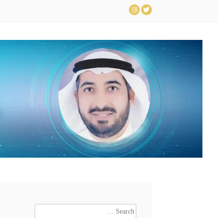
ip
to
nt
Search